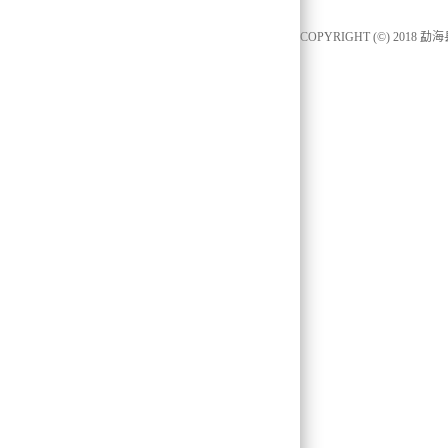
COPYRIGHT (©) 2018
勐海